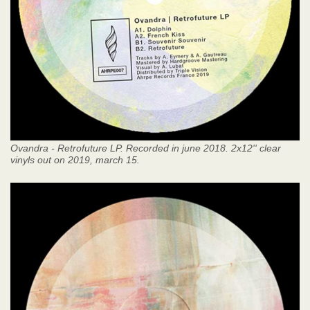
Ovandra - Retrofuture LP. Recorded in june 2018. 2x12'' clear
vinyls out on 2019, march 15.