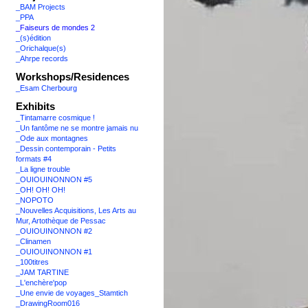
_BAM Projects
_PPA
_Faiseurs de mondes 2
_(s)édition
_Orichalque(s)
_Ahrpe records
Workshops/Residences
_Esam Cherbourg
Exhibits
_Tintamarre cosmique !
_Un fantôme ne se montre jamais nu
_Ode aux montagnes
_Dessin contemporain - Petits
formats #4
_La ligne trouble
_OUIOUINONNON #5
_OH! OH! OH!
_NOPOTO
_Nouvelles Acquisitions, Les Arts au
Mur, Artothèque de Pessac
_OUIOUINONNON #2
_Clinamen
_OUIOUINONNON #1
_100titres
_JAM TARTINE
_L'enchère'pop
_Une envie de voyages_Stamtich
_DrawingRoom016