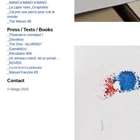
_MANO A MANO A MANO
_La Ligne noire_Graphéine
_J'ai pris une pierre pour voir le
monde
_The Waves #5
Press / Texts / Books
_Tintamarre cosmique !
_Zérodeux
_The One - ALURING*
_Gamahé(s)
_Révolution 909.
_Un anneau coloré, tel un portal...
_ROVEN
_t-o-m-b-o-l-o presses
_Manuel Fanzine #3
Contact
© Adagp 2026