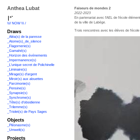
Anthea Lubat
Faiseurs de mondes 2
2022-2023
∣°`
En partenariat avec l'AEL de l'école élémen
de la ville de Labège.
\\// NOW \\\ /
Trois rencontres avec les élèves de l'école 
Draws
_Aléa(s) de la paresse
_Atome(s)_de_silence
_Flagornerie(s)
_Gamahé(s)
_Horizon des événements
_Impermanence(s)
_L'unique secret de Polichinelle
_Liminaire(s)
_Mirage(s) d'argent
_Miroir(s) aux alouettes
_Parcimonie(s)
_Pensine(s)
_Synapsie(s)
_Synchrome(s)
_Tête(s) d'obsidienne
_Trilemme(s)
_Triolet(s) de Pays Sages
Objects
_Pléonasme(s)
_Umwelt(s)
Projects